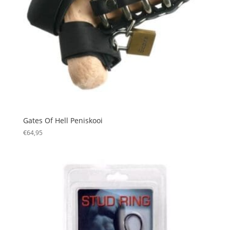
Gates Of Hell Peniskooi
€
64,95