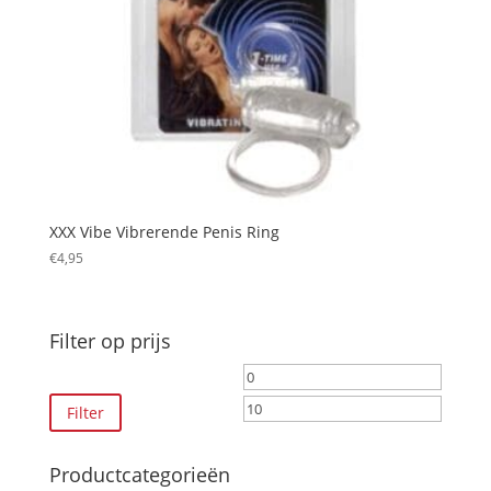
XXX Vibe Vibrerende Penis Ring
€
4,95
Filter op prijs
Min.
Max.
prijs
prijs
Filter
Productcategorieën