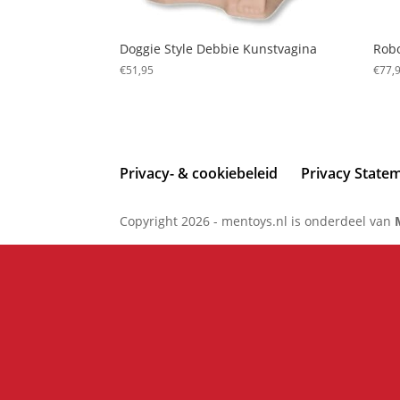
Doggie Style Debbie Kunstvagina
Robo
€
51,95
€
77,
Privacy- & cookiebeleid
Privacy State
Copyright 2026 - mentoys.nl is onderdeel van