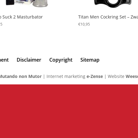
 Suck 2 Masturbator
Titan Men Cockring Set – Zwa
95
€
10,95
ment
Disclaimer
Copyright
Sitemap
Mutando non Mutor
| Internet marketing
e-Zense
| Website
Weesd