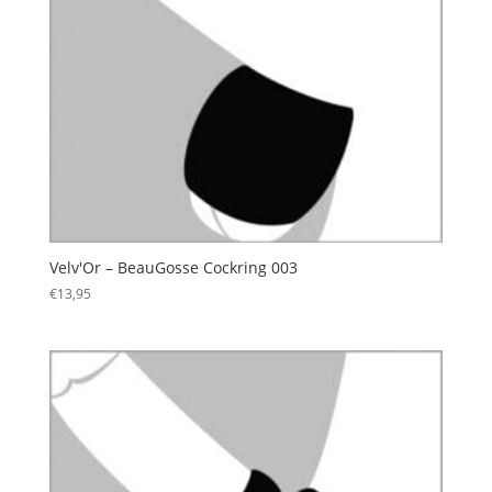
Velv'Or – BeauGosse Cockring 003
€
13,95