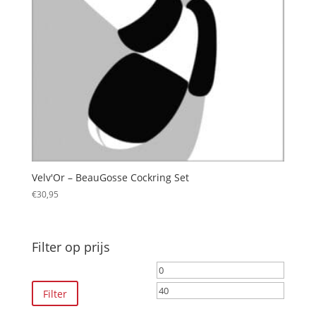
Velv'Or – BeauGosse Cockring Set
€
30,95
Filter op prijs
Min.
Max.
prijs
prijs
Filter