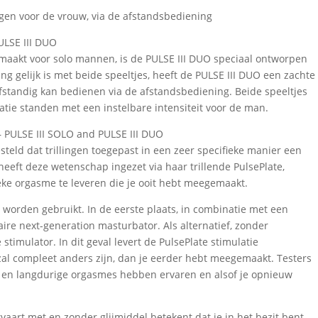
gen voor de vrouw, via de afstandsbediening
ULSE III DUO
gemaakt voor solo mannen, is de PULSE III DUO speciaal ontworpen
ng gelijk is met beide speeltjes, heeft de PULSE III DUO een zachte
fstandig kan bedienen via de afstandsbediening. Beide speeltjes
latie standen met een instelbare intensiteit voor de man.
– PULSE III SOLO and PULSE III DUO
teld dat trillingen toegepast in een zeer specifieke manier een
eeft deze wetenschap ingezet via haar trillende PulsePlate,
ke orgasme te leveren die je ooit hebt meegemaakt.
 worden gebruikt. In de eerste plaats, in combinatie met een
aire next-generation masturbator. Als alternatief, zonder
 stimulator. In dit geval levert de PulsePlate stimulatie
zal compleet anders zijn, dan je eerder hebt meegemaakt. Testers
e en langdurige orgasmes hebben ervaren en alsof je opnieuw
vaart met en zonder glijmiddel betekent dat je in het bezit bent