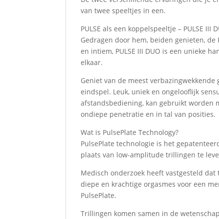
van twee speeltjes in een.
PULSE als een koppelspeeltje – PULSE III 
Gedragen door hem, beiden genieten, de PU
en intiem, PULSE III DUO is een unieke han
elkaar.
Geniet van de meest verbazingwekkende ge
eindspel. Leuk, uniek en ongelooflijk sens
afstandsbediening, kan gebruikt worden met
ondiepe penetratie en in tal van posities.
Wat is PulsePlate Technology?
PulsePlate technologie is het gepatenteer
plaats van low-amplitude trillingen te lev
Medisch onderzoek heeft vastgesteld dat t
diepe en krachtige orgasmes voor een me
PulsePlate.
Trillingen komen samen in de wetenschapp