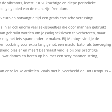
t de vibrators, levert PULSE krachtige en diepe periodieke
voelige gebied van de man, zijn frenulum.
euro en ontvangt altijd een gratis erotische verassing!
 zijn er ook enorm veel seksspeeltjes die door mannen gebruikt
an gebruikt worden om je (solo) seksleven te verbeteren, maar
r nog net iets spannender te maken. Bij Mentoys vind je de
 een cockring voor extra lang genot, een masturbator als toevoeging
ekend plezier en meer! Daarnaast vind je bij ons prachtige
el wat dames en heren op hol met een sexy mannen string,
an onze leuke artikelen. Zoals met bijvoorbeeld de Hot Octopuss –