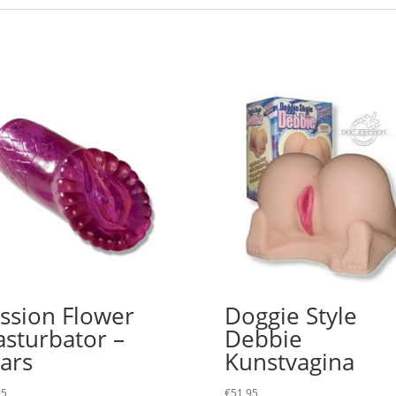
ssion Flower
Doggie Style
sturbator –
Debbie
ars
Kunstvagina
95
€
51,95