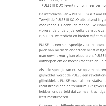
– PULSE III DUO levert nu nog meer vermo
De introductie van – PULSE III SOLO and P
Terwijl de PULSE III SOLO uitsluitend is 
voor koppels. Hoewel de mannelijke ervari
vibrerende onderzijde welke de vrouw zel
zijn 100% waterdicht en bieden vijf stimu
PULSE als een solo speeltje voor mannen 
Jaren van medisch onderzoek heeft vastges
man onwillekeurig kan ejaculeren. PULSE h
ontworpen om de meest krachtige en unie
Als solo speeltje kan PULSE op 2 manieren
glijmiddel, wordt de PULSE een revolution
glijmiddel, is PULSE meer als een statische
rechtstreeks aan de frenulum. Dit gevoel 
hebben ons verteld dat ze meer krachtig
leert masturberen.
De twee verschillende ervaringen die je er