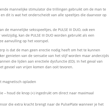
ende mannelijke stimulator die trillingen gebruikt om de man te
e en dit is wat het onderscheidt van alle speeltjes die daarvoor op
van de mannelijke seksspeeltjes, de PULSE III DUO, ook een
er veelzijdig, kan de PULSE III DUO worden gebruikt als een
ee aanvulling op het voorspel.
rp is dat de man geen erectie nodig heeft om het te kunnen
ker genieten van de sensatie van het stijf worden maar anderzijds
nnen die lijden aan erectiele dysfunctie (ED). In het geval van
het gevoel van vrijen komen dan ooit tevoren.
art magnetisch opladen
ctie – houd de knop (+) ingedrukt om direct naar maximaal
 sensor die extra kracht brengt naar de PulsePlate wanneer je het