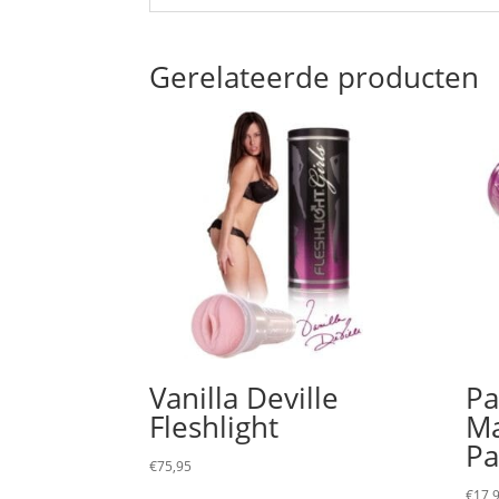
Gerelateerde producten
Vanilla Deville
Pa
Fleshlight
Ma
Pa
€
75,95
€
17,