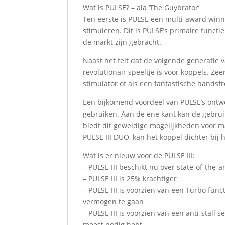
Wat is PULSE? – ala ‘The Guybrator’
Ten eerste is PULSE een multi-award winn
stimuleren. Dit is PULSE’s primaire functi
de markt zijn gebracht.
Naast het feit dat de volgende generatie 
revolutionair speeltje is voor koppels. Ze
stimulator of als een fantastische handsfr
Een bijkomend voordeel van PULSE’s ontwe
gebruiken. Aan de ene kant kan de gebrui
biedt dit geweldige mogelijkheden voor ma
PULSE III DUO, kan het koppel dichter bij 
Wat is er nieuw voor de PULSE III:
– PULSE III beschikt nu over state-of-the-
– PULSE III is 25% krachtiger
– PULSE III is voorzien van een Turbo fun
vermogen te gaan
– PULSE III is voorzien van een anti-stall
meest nodig hebt