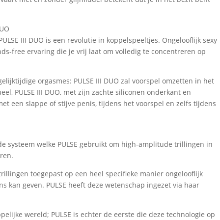
DUO
LSE III DUO is een revolutie in koppelspeeltjes. Ongelooflijk sexy
ds-free ervaring die je vrij laat om volledig te concentreren op
lijktijdige orgasmes: PULSE III DUO zal voorspel omzetten in het
ueel, PULSE III DUO, met zijn zachte siliconen onderkant en
 een slappe of stijve penis, tijdens het voorspel en zelfs tijdens
de systeem welke PULSE gebruikt om high-amplitude trillingen in
eren.
rillingen toegepast op een heel specifieke manier ongelooflijk
ns kan geven. PULSE heeft deze wetenschap ingezet via haar
elijke wereld; PULSE is echter de eerste die deze technologie op